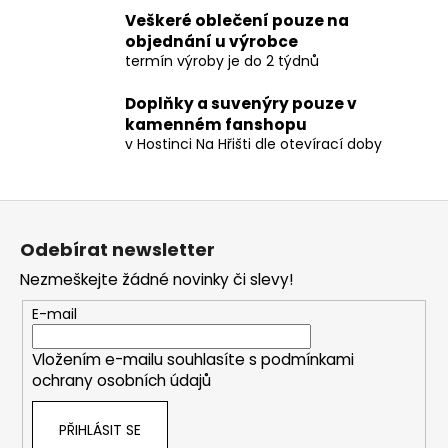
č
Veškeré oblečení pouze na
u
objednání u výrobce
j
termín výroby je do 2 týdnů
e
m
Doplňky a suvenýry pouze v
e
kamenném fanshopu
v Hostinci Na Hřišti dle otevírací doby
Z
á
Odebírat newsletter
p
Nezmeškejte žádné novinky či slevy!
a
t
E-mail
í
Vložením e-mailu souhlasíte s
podmínkami
ochrany osobních údajů
PŘIHLÁSIT SE