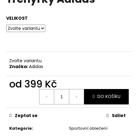
je
a
0,0
z
j
VELIKOST
5
í
hvězdiček.
t
?
Zvolte variantu
Značka:
Adidas
HLEDAT
od
399 Kč
Měrná
DO KOŠÍKU
D
cena:
o
p
Zeptat se
Sdílet
o
r
Kategorie
:
Sportovní oblečení
u