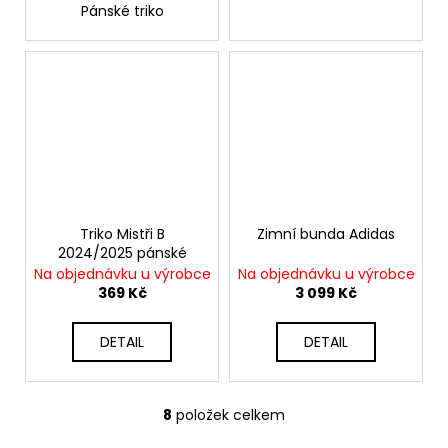
Pánské triko
Triko Mistři B
Zimní bunda Adidas
2024/2025 pánské
Na objednávku u výrobce
Na objednávku u výrobce
369 Kč
3 099 Kč
DETAIL
DETAIL
8
položek celkem
O
v