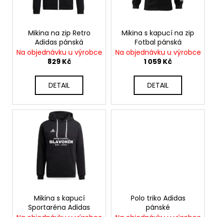
p
ů
a
r
j
o
Mikina na zip Retro
Mikina s kapucí na zip
í
Adidas pánská
Fotbal pánská
d
t
Na objednávku u výrobce
Na objednávku u výrobce
u
?
829 Kč
1 059 Kč
k
t
DETAIL
DETAIL
ů
HLEDAT
D
o
p
o
r
Mikina s kapucí
Polo triko Adidas
u
Sportaréna Adidas
pánské