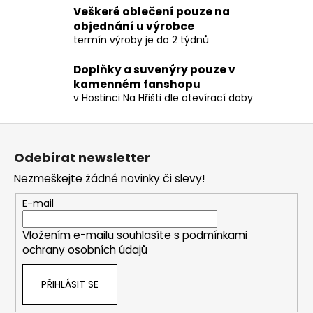
Veškeré oblečení pouze na
l
objednání u výrobce
á
termín výroby je do 2 týdnů
d
a
Doplňky a suvenýry pouze v
c
kamenném fanshopu
í
v Hostinci Na Hřišti dle otevírací doby
p
r
Z
v
á
k
Odebírat newsletter
p
y
Nezmeškejte žádné novinky či slevy!
v
a
ý
t
E-mail
p
í
i
Vložením e-mailu souhlasíte s
podmínkami
s
ochrany osobních údajů
u
PŘIHLÁSIT SE