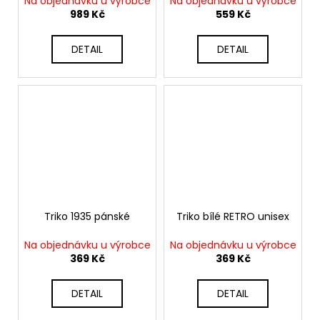
č
Na objednávku u výrobce
Na objednávku u výrobce
989 Kč
559 Kč
u
j
e
DETAIL
DETAIL
m
e
Triko 1935 pánské
Triko bílé RETRO unisex
Na objednávku u výrobce
Na objednávku u výrobce
369 Kč
369 Kč
DETAIL
DETAIL