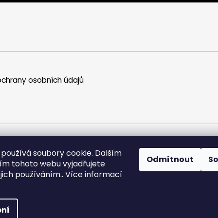
chrany osobních údajů
používá soubory cookie. Dalším
 podmínky
Podmínky ochrany osobních údajů
Doprava a plat
Odmítnout
S
m tohoto webu vyjadřujete
ejich používáním.. Více informací
práva vyhrazena.
ní