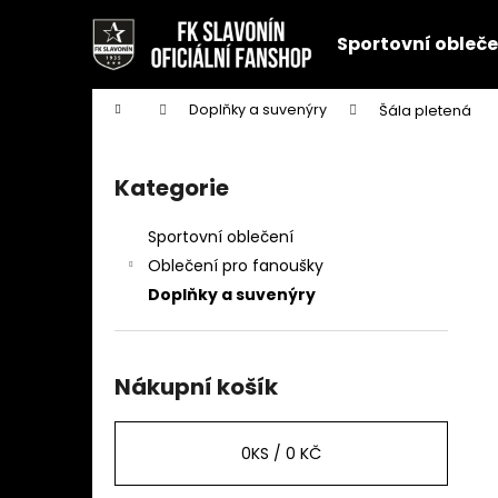
K
Přejít
na
o
Sportovní obleče
obsah
Zpět
Zpět
š
do
do
í
Domů
Doplňky a suvenýry
Šála pletená
k
obchodu
obchodu
P
o
Kategorie
Přeskočit
s
kategorie
t
Sportovní oblečení
r
Oblečení pro fanoušky
a
Doplňky a suvenýry
n
n
í
Nákupní košík
p
a
0
KS /
0 KČ
n
e