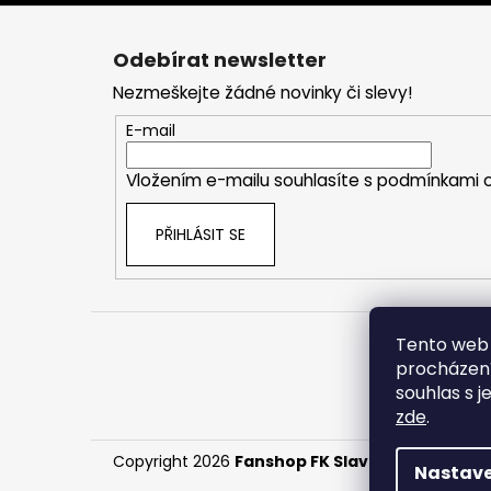
Z
á
Odebírat newsletter
p
Nezmeškejte žádné novinky či slevy!
a
t
E-mail
í
Vložením e-mailu souhlasíte s
podmínkami o
PŘIHLÁSIT SE
Tento web 
Obchodní
procházení
souhlas s j
zde
.
Copyright 2026
Fanshop FK Slavonín
. Všechna 
Nastave