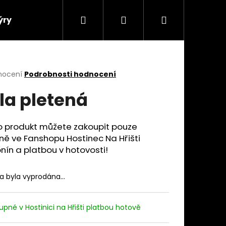
Hledat
Přihlášení
Nákupní
ýry
košík
rné
nocení
Podrobnosti hodnocení
cení
la pletená
ktu
o produkt můžete zakoupit pouze
ě ve Fanshopu Hostinec Na Hřišti
ček.
nín a platbou v hotovosti!
ka byla vyprodána…
upné v Hostinici na Hřišti platbou hotově