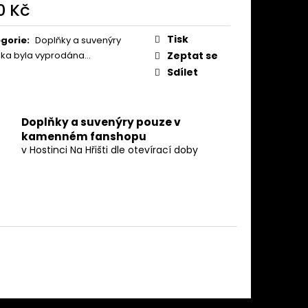
0 Kč
ná
:
Tisk
gorie
:
Doplňky a suvenýry
žka byla vyprodána…
Zeptat se
Sdílet
Doplňky a suvenýry pouze v
kamenném fanshopu
v Hostinci Na Hřišti dle otevírací doby