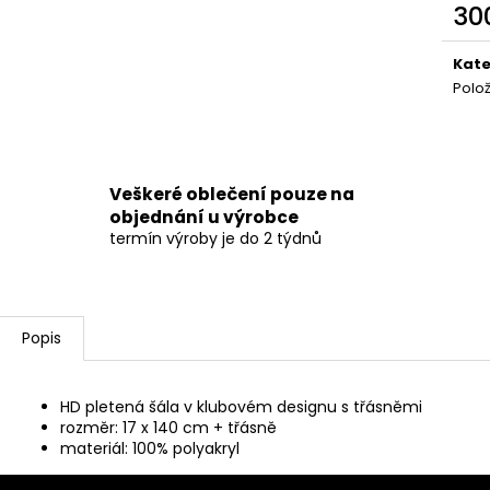
30
Měr
cena
Kate
Polo
Veškeré oblečení pouze na
objednání u výrobce
termín výroby je do 2 týdnů
Popis
HD pletená šála v klubovém designu s třásněmi
rozměr: 17 x 140 cm + třásně
materiál: 100% polyakryl