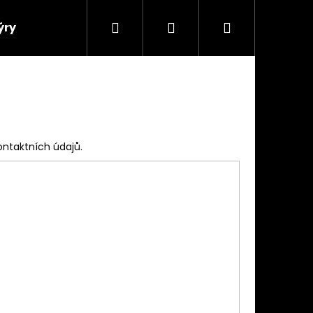
Hledat
Přihlášení
Nákupní
ýry
košík
ontaktních údajů.