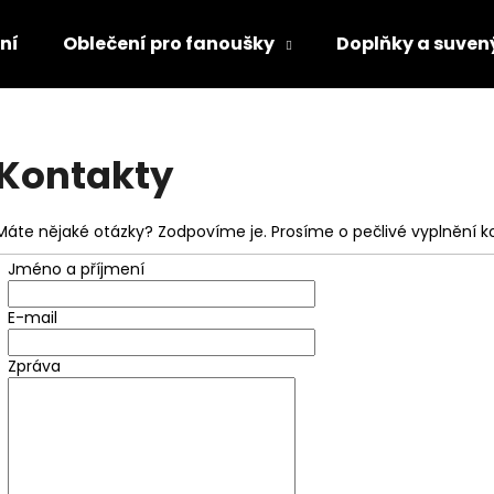
ní
Oblečení pro fanoušky
Doplňky a suven
Co potřebujete najít?
Kontakty
HLEDAT
Máte nějaké otázky? Zodpovíme je. Prosíme o pečlivé vyplnění k
Jméno a příjmení
Doporučujeme
E-mail
Zpráva